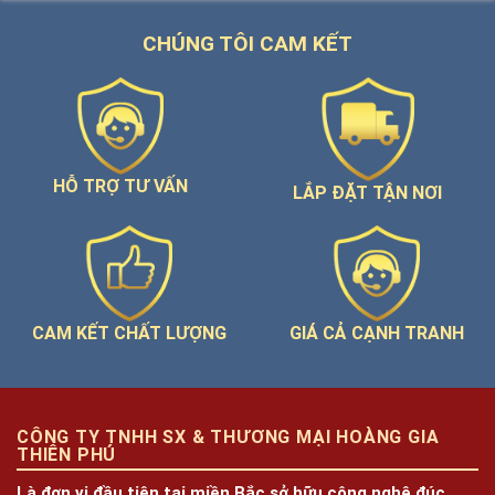
CHÚNG TÔI CAM KẾT
HỖ TRỢ TƯ VẤN
LẮP ĐẶT TẬN NƠI
GIÁ CẢ CẠNH TRANH
CAM KẾT CHẤT LƯỢNG
CÔNG TY TNHH SX & THƯƠNG MẠI HOÀNG GIA
THIÊN PHÚ
Là đơn vị đầu tiên tại miền Bắc sở hữu công nghệ đúc