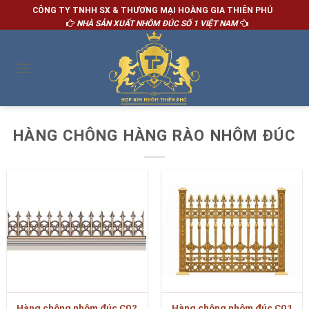
CÔNG TY TNHH SX & THƯƠNG MẠI HOÀNG GIA THIÊN PHÚ
NHÀ SẢN XUẤT NHÔM ĐÚC SỐ 1 VIỆT NAM
HÀNG CHÔNG HÀNG RÀO NHÔM ĐÚC
Hàng chông nhôm đúc C02
Hàng chông nhôm đúc C01