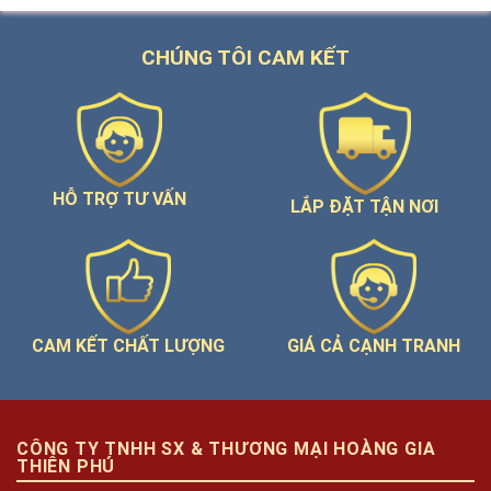
CHÚNG TÔI CAM KẾT
HỖ TRỢ TƯ VẤN
LẮP ĐẶT TẬN NƠI
GIÁ CẢ CẠNH TRANH
CAM KẾT CHẤT LƯỢNG
CÔNG TY TNHH SX & THƯƠNG MẠI HOÀNG GIA
THIÊN PHÚ