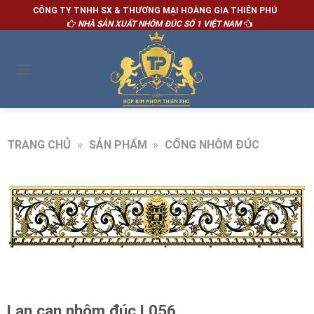
CÔNG TY TNHH SX & THƯƠNG MẠI HOÀNG GIA THIÊN PHÚ
NHÀ SẢN XUẤT NHÔM ĐÚC SỐ 1 VIỆT NAM
TRANG CHỦ
»
SẢN PHẨM
»
CỔNG NHÔM ĐÚC
Lan can nhôm đúc L056