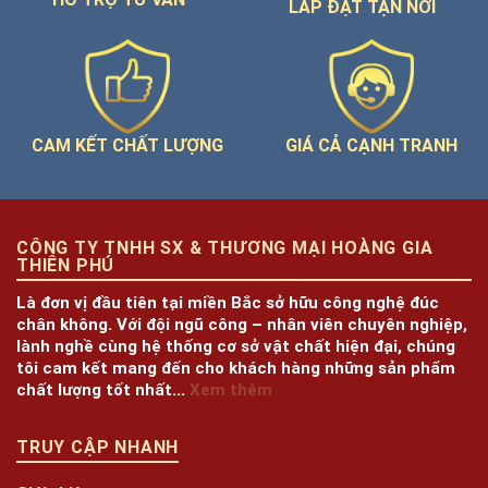
LẮP ĐẶT TẬN NƠI
GIÁ CẢ CẠNH TRANH
CAM KẾT CHẤT LƯỢNG
CÔNG TY TNHH SX & THƯƠNG MẠI HOÀNG GIA
THIÊN PHÚ
Là đơn vị đầu tiên tại miền Bắc sở hữu công nghệ đúc
chân không. Với đội ngũ công – nhân viên chuyên nghiệp,
lành nghề cùng hệ thống cơ sở vật chất hiện đại, chúng
tôi cam kết mang đến cho khách hàng những sản phẩm
chất lượng tốt nhất...
Xem thêm
TRUY CẬP NHANH